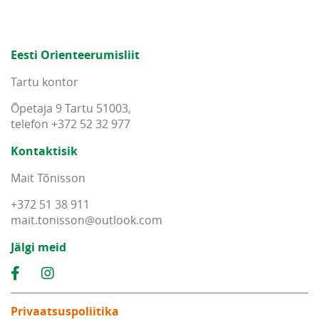
Eesti Orienteerumisliit
Tartu kontor
Õpetaja 9 Tartu 51003,
telefon +372 52 32 977
Kontaktisik
Mait Tõnisson
+372 51 38 911
mait
.
tonisson
@
outlook
.
com
Jälgi meid
Privaatsuspoliitika