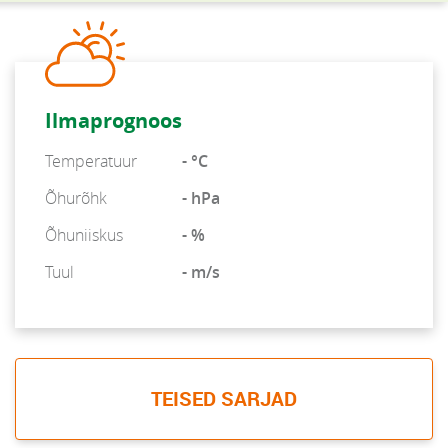
Ilmaprognoos
Temperatuur
- °C
Õhurõhk
- hPa
Õhuniiskus
- %
Tuul
- m/s
TEISED SARJAD