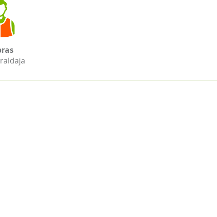
ras
raldaja