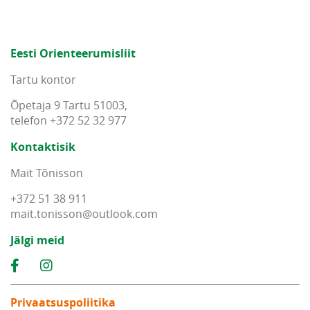
Eesti Orienteerumisliit
Tartu kontor
Õpetaja 9 Tartu 51003,
telefon +372 52 32 977
Kontaktisik
Mait Tõnisson
+372 51 38 911
mait
.
tonisson
@
outlook
.
com
Jälgi meid
Privaatsuspoliitika