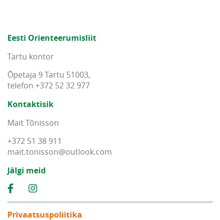
Eesti Orienteerumisliit
Tartu kontor
Õpetaja 9 Tartu 51003,
telefon +372 52 32 977
Kontaktisik
Mait Tõnisson
+372 51 38 911
mait
.
tonisson
@
outlook
.
com
Jälgi meid
Privaatsuspoliitika