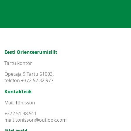
Eesti Orienteerumisliit
Tartu kontor
Õpetaja 9 Tartu 51003,
telefon +372 52 32 977
Kontaktisik
Mait Tõnisson
+372 51 38 911
mait
.
tonisson
@
outlook
.
com
Jälgi meid