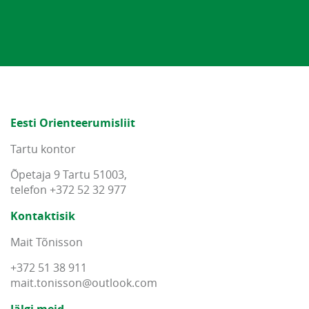
Eesti Orienteerumisliit
Tartu kontor
Õpetaja 9 Tartu 51003,
telefon +372 52 32 977
Kontaktisik
Mait Tõnisson
+372 51 38 911
mait
.
tonisson
@
outlook
.
com
Jälgi meid