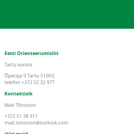
Eesti Orienteerumisliit
Tartu kontor
Õpetaja 9 Tartu 51003,
telefon +372 52 32 977
Kontaktisik
Mait Tõnisson
+372 51 38 911
mait
.
tonisson
@
outlook
.
com
Jälgi meid