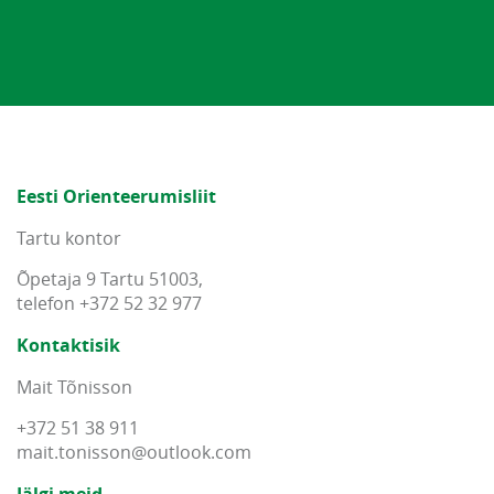
Eesti Orienteerumisliit
Tartu kontor
Õpetaja 9 Tartu 51003,
telefon +372 52 32 977
Kontaktisik
Mait Tõnisson
+372 51 38 911
mait
.
tonisson
@
outlook
.
com
Jälgi meid