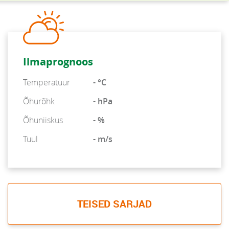
Ilmaprognoos
Temperatuur
- °C
Õhurõhk
- hPa
Õhuniiskus
- %
Tuul
- m/s
TEISED SARJAD