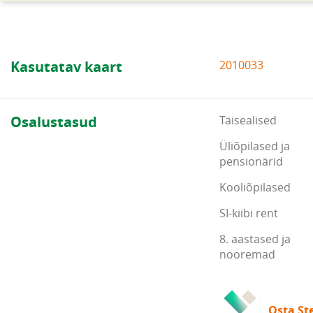
Kasutatav kaart
2010033
Osalustasud
Täisealised
Üliõpilased ja
pensionärid
Kooliõpilased
SI-kiibi rent
8. aastased ja
nooremad
Osta Ste