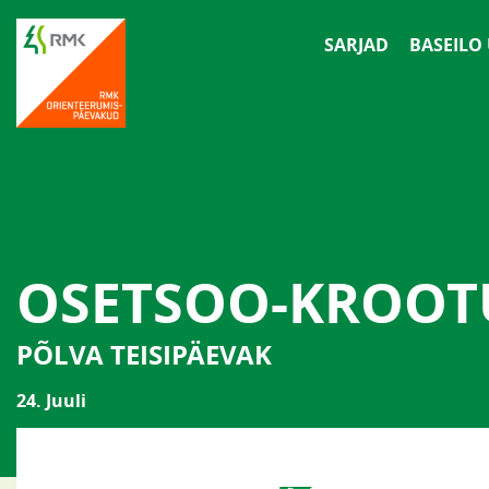
SARJAD
BASEILO
OSETSOO-KROOT
PÕLVA TEISIPÄEVAK
24. Juuli