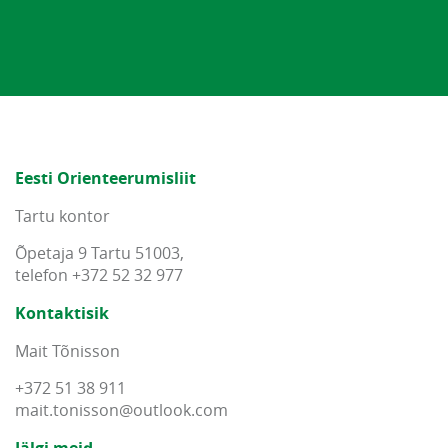
Eesti Orienteerumisliit
Tartu kontor
Õpetaja 9 Tartu 51003,
telefon +372 52 32 977
Kontaktisik
Mait Tõnisson
+372 51 38 911
mait
.
tonisson
@
outlook
.
com
Jälgi meid