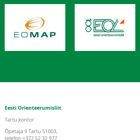
Eesti Orienteerumisliit
Tartu kontor
Õpetaja 9 Tartu 51003,
telefon +372 52 32 977