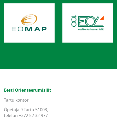
Eesti Orienteerumisliit
Tartu kontor
Õpetaja 9 Tartu 51003,
telefon +372 52 32 977