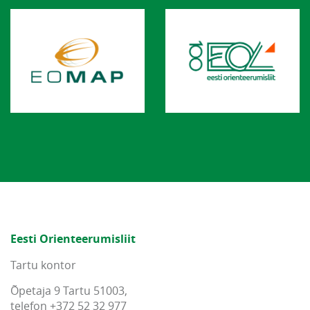
Eesti Orienteerumisliit
Tartu kontor
Õpetaja 9 Tartu 51003,
telefon +372 52 32 977