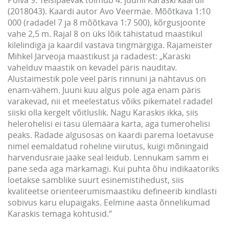
(2018043). Kaardi autor Avo Veermäe. Mõõtkava 1:10
000 (radadel 7 ja 8 mõõtkava 1:7 500), kõrgusjoonte
vahe 2,5 m. Rajal 8 on üks lõik tähistatud maastikul
kilelindiga ja kaardil vastava tingmärgiga. Rajameister
Mihkel Järveoja maastikust ja radadest: „Karaski
vahelduv maastik on kevadel päris nauditav.
Alustaimestik pole veel päris rinnuni ja nähtavus on
enam-vähem. Juuni kuu algus pole aga enam päris
varakevad, nii et meelestatus võiks pikematel radadel
siiski olla kergelt võitluslik. Nagu Karaskis ikka, siis
helerohelisi ei tasu ülemäära karta, aga tumerohelisi
peaks. Radade algusosas on kaardi parema loetavuse
nimel eemaldatud roheline viirutus, kuigi mõningaid
harvendusraie jääke seal leidub. Lennukam samm ei
pane seda aga märkamagi. Kui puhta õhu indikaatoriks
loetakse samblike suurt esinemistihedust, siis
kvaliteetse orienteerumismaastiku defineerib kindlasti
sobivus karu elupaigaks. Eelmine aasta õnnelikumad
Karaskis temaga kohtusid.“