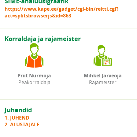
SIME-analüüsigraafik
https://www.kape.ee/gadget/cgi-bin/reitti.cgi?
act=splitsbrowserjs&id=863
Korraldaja ja rajameister
Priit Nurmoja
Mihkel Järveoja
Peakorraldaja
Rajameister
Juhendid
1. JUHEND
2. ALUSTAJALE