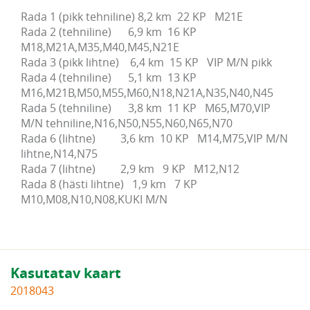
Rada 1 (pikk tehniline) 8,2 km  22 KP   M21E

Rada 2 (tehniline)      6,9 km  16 KP   
M18,M21A,M35,M40,M45,N21E

Rada 3 (pikk lihtne)    6,4 km  15 KP   VIP M/N pikk

Rada 4 (tehniline)      5,1 km  13 KP   
M16,M21B,M50,M55,M60,N18,N21A,N35,N40,N45

Rada 5 (tehniline)      3,8 km  11 KP   M65,M70,VIP 
M/N tehniline,N16,N50,N55,N60,N65,N70                          

Rada 6 (lihtne)         3,6 km  10 KP   M14,M75,VIP M/N 
lihtne,N14,N75

Rada 7 (lihtne)         2,9 km   9 KP   M12,N12

Rada 8 (hästi lihtne)   1,9 km   7 KP   
M10,M08,N10,N08,KUKI M/N
Kasutatav kaart
2018043