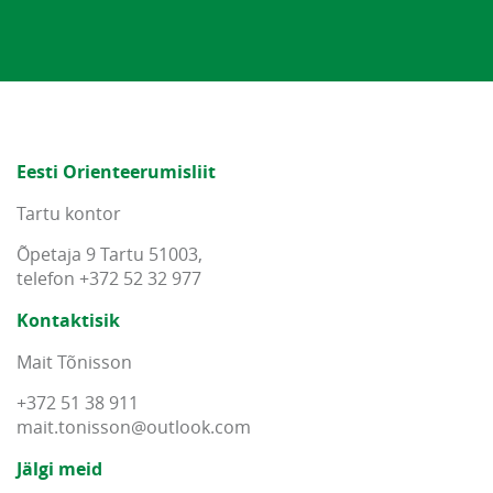
Eesti Orienteerumisliit
Tartu kontor
Õpetaja 9 Tartu 51003,
telefon +372 52 32 977
Kontaktisik
Mait Tõnisson
+372 51 38 911
mait
.
tonisson
@
outlook
.
com
Jälgi meid