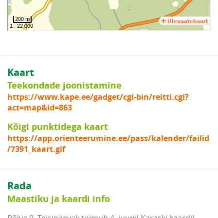
Kaart
Teekondade joonistamine
https://www.kape.ee/gadget/cgi-bin/reitti.cgi?
act=map&id=863
Kõigi punktidega kaart
https://app.orienteerumine.ee/pass/kalender/failid
/7391_kaart.gif
Rada
Maastiku ja kaardi info
Põlva 9. Teisipäevak toimub 4. juunil Karaski kaardil