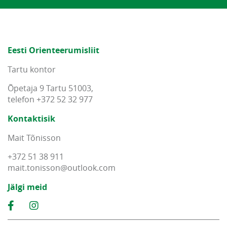
Eesti Orienteerumisliit
Tartu kontor
Õpetaja 9 Tartu 51003,
telefon +372 52 32 977
Kontaktisik
Mait Tõnisson
+372 51 38 911
mait
.
tonisson
@
outlook
.
com
Jälgi meid