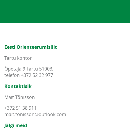
Eesti Orienteerumisliit
Tartu kontor
Õpetaja 9 Tartu 51003,
telefon +372 52 32 977
Kontaktisik
Mait Tõnisson
+372 51 38 911
mait
.
tonisson
@
outlook
.
com
Jälgi meid