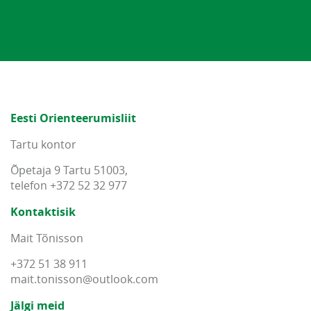
Eesti Orienteerumisliit
Tartu kontor
Õpetaja 9 Tartu 51003,
telefon +372 52 32 977
Kontaktisik
Mait Tõnisson
+372 51 38 911
mait
.
tonisson
@
outlook
.
com
Jälgi meid