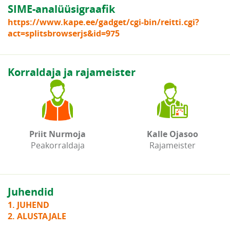
SIME-analüüsigraafik
https://www.kape.ee/gadget/cgi-bin/reitti.cgi?
act=splitsbrowserjs&id=975
Korraldaja ja rajameister
Priit Nurmoja
Kalle Ojasoo
Peakorraldaja
Rajameister
Juhendid
1. JUHEND
2. ALUSTAJALE