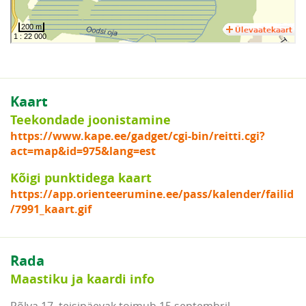
Kaart
Teekondade joonistamine
https://www.kape.ee/gadget/cgi-bin/reitti.cgi?
act=map&id=975&lang=est
Kõigi punktidega kaart
https://app.orienteerumine.ee/pass/kalender/failid
/7991_kaart.gif
Rada
Maastiku ja kaardi info
Põlva 17. teisipäevak toimub 15.septembril