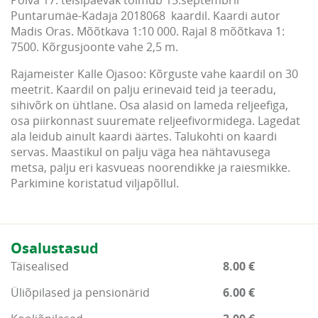
Puntarumäe-Kadaja 2018068 kaardil. Kaardi autor
Madis Oras. Mõõtkava 1:10 000. Rajal 8 mõõtkava 1:
7500. Kõrgusjoonte vahe 2,5 m.
Rajameister Kalle Ojasoo: Kõrguste vahe kaardil on 30
meetrit. Kaardil on palju erinevaid teid ja teeradu,
sihivõrk on ühtlane. Osa alasid on lameda reljeefiga,
osa piirkonnast suuremate reljeefivormidega. Lagedat
ala leidub ainult kaardi äärtes. Talukohti on kaardi
servas. Maastikul on palju väga hea nähtavusega
metsa, palju eri kasvueas noorendikke ja raiesmikke.
Parkimine koristatud viljapõllul.
Osalustasud
Täisealised
8.00 €
Üliõpilased ja pensionärid
6.00 €