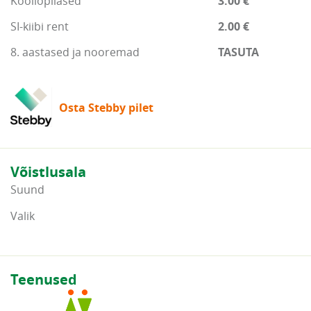
Kooliõpilased
3.00 €
SI-kiibi rent
2.00 €
8. aastased ja nooremad
TASUTA
Osta Stebby pilet
Võistlusala
Suund
Valik
Teenused