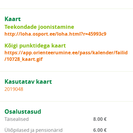
Kaart
Teekondade joonistamine
http://loha.osport.ee/loha.html?r=45993c9
Kõigi punktidega kaart
https://app.orienteerumine.ee/pass/kalender/failid
/10728_kaart.gif
Kasutatav kaart
2019048
Osalustasud
Täisealised
8.00 €
Üliõpilased ja pensionärid
6.00 €