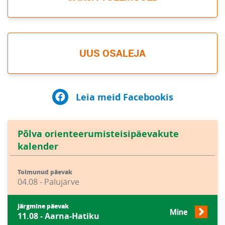
UUS OSALEJA
Leia meid Facebookis
Põlva orienteerumisteisipäevakute
kalender
Toimunud päevak
04.08 - Palujärve
Järgmine päevak
Mine
11.08 - Aarna-Hatiku