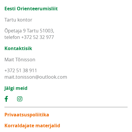
Eesti Orienteerumisliit
Tartu kontor
Õpetaja 9 Tartu 51003,
telefon +372 52 32 977
Kontaktisik
Mait Tõnisson
+372 51 38 911
mait
.
tonisson
@
outlook
.
com
Jälgi meid
Privaatsuspoliitika
Korraldajate materjalid