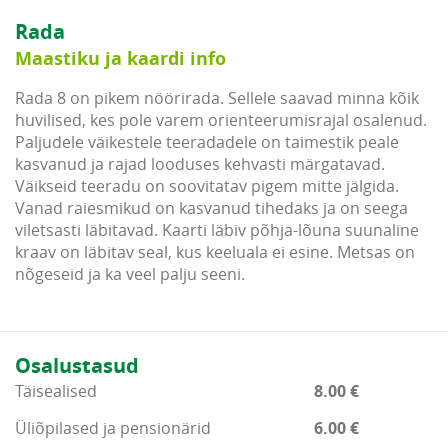
Rada
Maastiku ja kaardi info
Rada 8 on pikem nöörirada. Sellele saavad minna kõik
huvilised, kes pole varem orienteerumisrajal osalenud.
Paljudele väikestele teeradadele on taimestik peale
kasvanud ja rajad looduses kehvasti märgatavad.
Väikseid teeradu on soovitatav pigem mitte jälgida.
Vanad raiesmikud on kasvanud tihedaks ja on seega
viletsasti läbitavad. Kaarti läbiv põhja-lõuna suunaline
kraav on läbitav seal, kus keeluala ei esine. Metsas on
nõgeseid ja ka veel palju seeni.
Osalustasud
Täisealised
8.00 €
Üliõpilased ja pensionärid
6.00 €