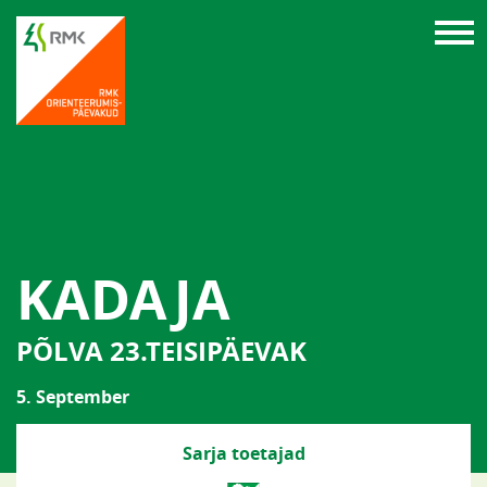
KADAJA
PÕLVA 23.TEISIPÄEVAK
5. September
Sarja toetajad