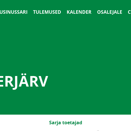
 USINUSSARI
TULEMUSED
KALENDER
OSALEJALE
С
ERJÄRV
Sarja toetajad