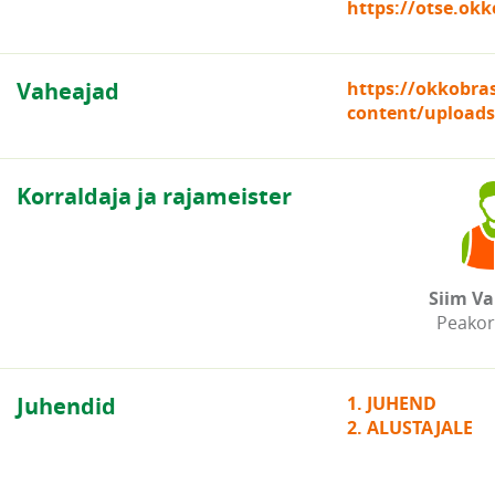
https://otse.okk
Vaheajad
https://okkobra
content/uploads
Korraldaja ja rajameister
Siim V
Peakor
Juhendid
1. JUHEND
2. ALUSTAJALE