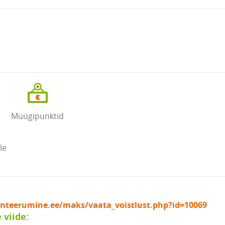
Müügipunktid
le
ienteerumine.ee/maks/vaata_voistlust.php?id=10069
viide: