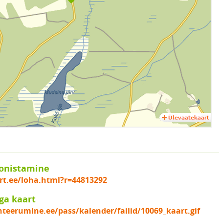
onistamine
ort.ee/loha.html?r=44813292
ga kaart
nteerumine.ee/pass/kalender/failid/10069_kaart.gif