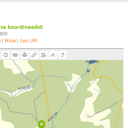
se koordinaadid:
4809
b
|
Waze
|
Geo URI