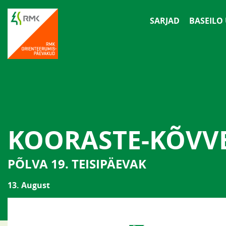
SARJAD
BASEILO
KOORASTE-KÕVV
PÕLVA 19. TEISIPÄEVAK
13. August