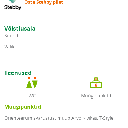
Osta Stebby pilet
Võistlusala
Suund
Valik
Teenused
WC
Müügipunktid
Müügipunktid
Orienteerumisvarustust müüb Arvo Kivikas, T-Style.