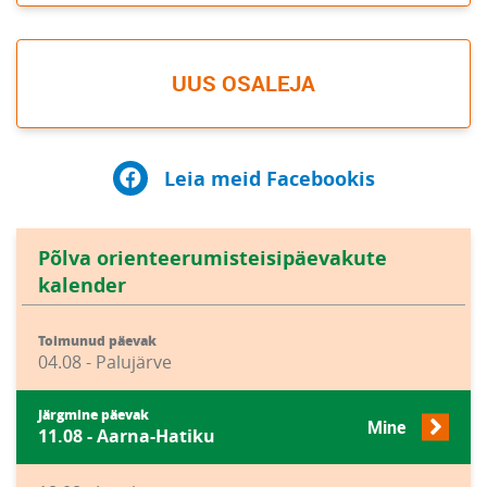
UUS OSALEJA
Leia meid Facebookis
Põlva orienteerumisteisipäevakute
kalender
Toimunud päevak
04.08 - Palujärve
Järgmine päevak
Mine
11.08 - Aarna-Hatiku