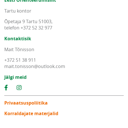
Eesti Orienteerumisliit
Tartu kontor
Õpetaja 9 Tartu 51003,
telefon +372 52 32 977
Kontaktisik
Mait Tõnisson
+372 51 38 911
mait
.
tonisson
@
outlook
.
com
Jälgi meid
Privaatsuspoliitika
Korraldajate materjalid