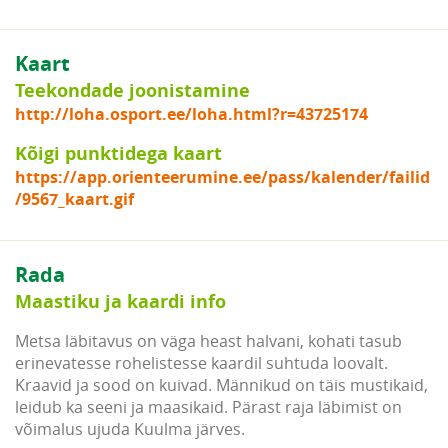
Kaart
Teekondade joonistamine
http://loha.osport.ee/loha.html?r=43725174
Kõigi punktidega kaart
https://app.orienteerumine.ee/pass/kalender/failid
/9567_kaart.gif
Rada
Maastiku ja kaardi info
Metsa läbitavus on väga heast halvani, kohati tasub
erinevatesse rohelistesse kaardil suhtuda loovalt.
Kraavid ja sood on kuivad. Männikud on täis mustikaid,
leidub ka seeni ja maasikaid. Pärast raja läbimist on
võimalus ujuda Kuulma järves.