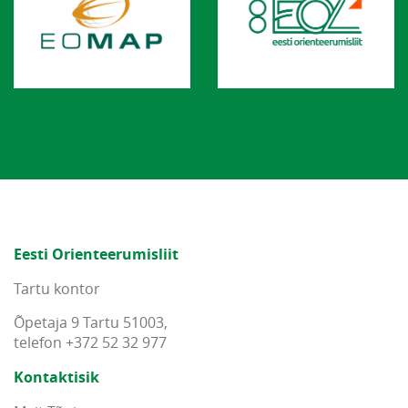
Eesti Orienteerumisliit
Tartu kontor
Õpetaja 9 Tartu 51003,
telefon +372 52 32 977
Kontaktisik