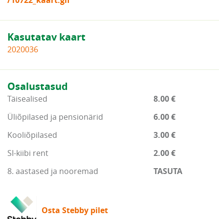
/10722_kaart.gif
Kasutatav kaart
2020036
Osalustasud
Täisealised
8.00 €
Üliõpilased ja pensionärid
6.00 €
Kooliõpilased
3.00 €
SI-kiibi rent
2.00 €
8. aastased ja nooremad
TASUTA
Osta Stebby pilet