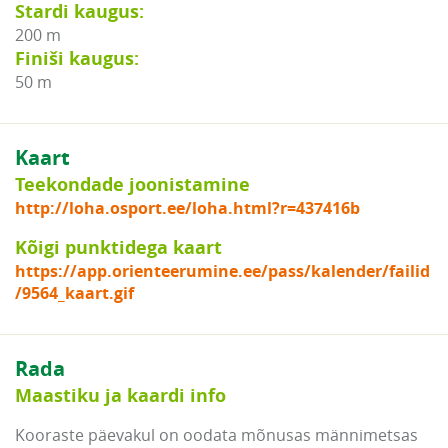
Stardi kaugus:
200 m
Finiši kaugus:
50 m
Kaart
Teekondade joonistamine
http://loha.osport.ee/loha.html?r=437416b
Kõigi punktidega kaart
https://app.orienteerumine.ee/pass/kalender/failid
/9564_kaart.gif
Rada
Maastiku ja kaardi info
Kooraste päevakul on oodata mõnusas männimetsas