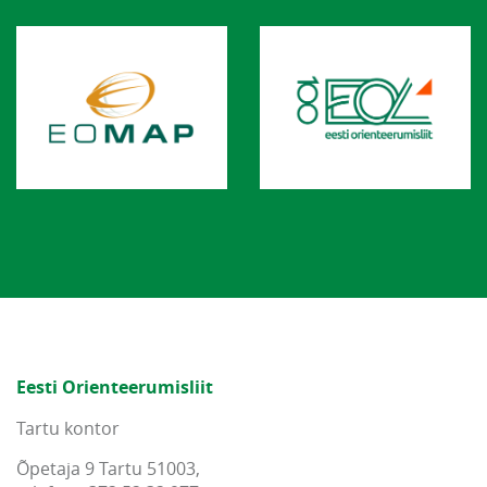
Eesti Orienteerumisliit
Tartu kontor
Õpetaja 9 Tartu 51003,