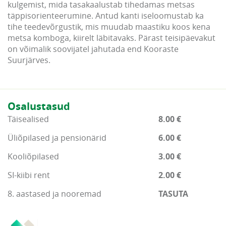
kulgemist, mida tasakaalustab tihedamas metsas
täppisorienteerumine. Antud kanti iseloomustab ka
tihe teedevõrgustik, mis muudab maastiku koos kena
metsa komboga, kiirelt läbitavaks. Pärast teisipäevakut
on võimalik soovijatel jahutada end Kooraste
Suurjärves.
Osalustasud
Täisealised
8.00 €
Üliõpilased ja pensionärid
6.00 €
Kooliõpilased
3.00 €
SI-kiibi rent
2.00 €
8. aastased ja nooremad
TASUTA