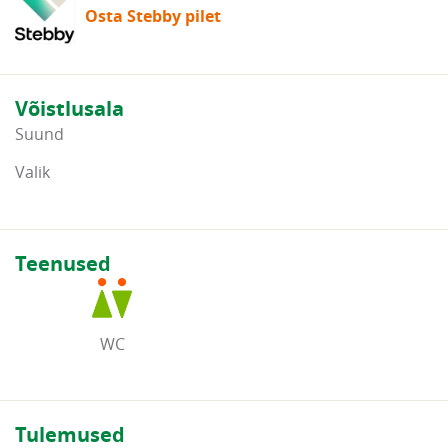
Osta Stebby pilet
Võistlusala
Suund
Valik
Teenused
WC
Tulemused