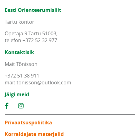
Eesti Orienteerumisliit
Tartu kontor
Õpetaja 9 Tartu 51003,
telefon +372 52 32 977
Kontaktisik
Mait Tõnisson
+372 51 38 911
mait
.
tonisson
@
outlook
.
com
Jälgi meid
Privaatsuspoliitika
Korraldajate materjalid