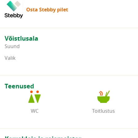
Osta Stebby pilet
Võistlusala
Suund
Valik
Teenused
WC
Toitlustus