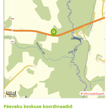
Päevaku keskuse koordinaadid: