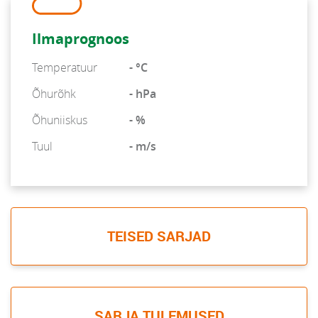
Ilmaprognoos
Temperatuur
- °C
Õhurõhk
- hPa
Õhuniiskus
- %
Tuul
- m/s
TEISED SARJAD
SARJA TULEMUSED