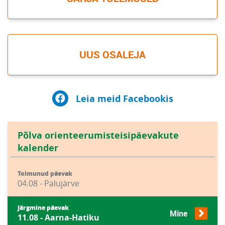
UUS OSALEJA
Leia meid Facebookis
Põlva orienteerumisteisipäevakute
kalender
Toimunud päevak
04.08 - Palujärve
Järgmine päevak
Mine
11.08 - Aarna-Hatiku