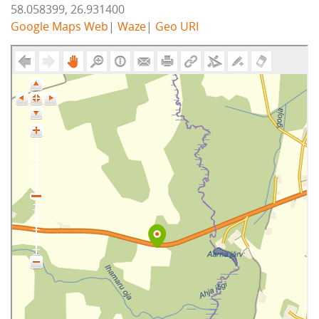
58.058399, 26.931400
Google Maps Web
|
Waze
|
Geo URI