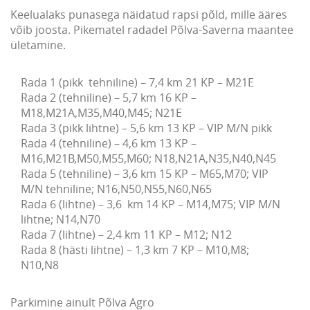
Keelualaks punasega näidatud rapsi põld, mille ääres
võib joosta. Pikematel radadel Põlva-Saverna maantee
ületamine.
Rada 1 (pikk  tehniline) – 7,4 km 21 KP – M21E

Rada 2 (tehniline) – 5,7 km 16 KP – 
M18,M21A,M35,M40,M45; N21E

Rada 3 (pikk lihtne) – 5,6 km 13 KP – VIP M/N pikk

Rada 4 (tehniline) – 4,6 km 13 KP – 
M16,M21B,M50,M55,M60; N18,N21A,N35,N40,N45

Rada 5 (tehniline) – 3,6 km 15 KP – M65,M70; VIP 
M/N tehniline; N16,N50,N55,N60,N65

Rada 6 (lihtne) – 3,6  km 14 KP – M14,M75; VIP M/N 
lihtne; N14,N70

Rada 7 (lihtne) – 2,4 km 11 KP – M12; N12

Rada 8 (hästi lihtne) – 1,3 km 7 KP – M10,M8; 
N10,N8
Parkimine ainult Põlva Agro