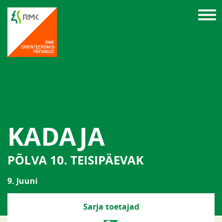
KADAJA
PÕLVA 10. TEISIPÄEVAK
9. Juuni
Sarja toetajad