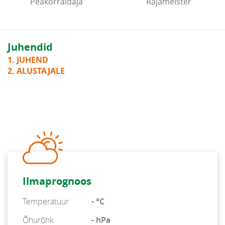
Peakorraldaja
Rajameister
Juhendid
1. JUHEND
2. ALUSTAJALE
Ilmaprognoos
Temperatuur
- °C
Õhurõhk
- hPa