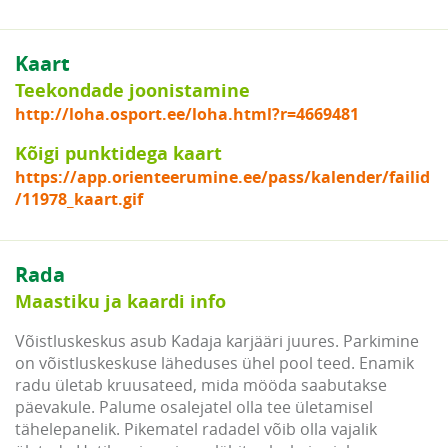
Kaart
Teekondade joonistamine
http://loha.osport.ee/loha.html?r=4669481
Kõigi punktidega kaart
https://app.orienteerumine.ee/pass/kalender/failid
/11978_kaart.gif
Rada
Maastiku ja kaardi info
Võistluskeskus asub Kadaja karjääri juures. Parkimine
on võistluskeskuse läheduses ühel pool teed. Enamik
radu ületab kruusateed, mida mööda saabutakse
päevakule. Palume osalejatel olla tee ületamisel
tähelepanelik. Pikematel radadel võib olla vajalik