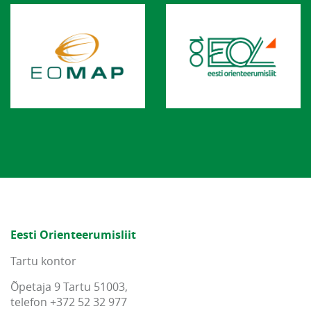
Eesti Orienteerumisliit
Tartu kontor
Õpetaja 9 Tartu 51003,
telefon +372 52 32 977