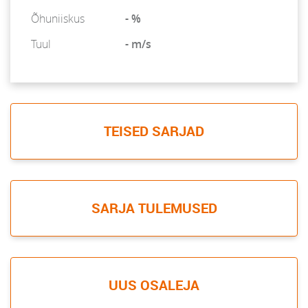
Õhuniiskus
- %
Tuul
- m/s
TEISED SARJAD
SARJA TULEMUSED
UUS OSALEJA