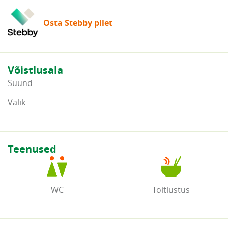
Osta Stebby pilet
Võistlusala
Suund
Valik
Teenused
WC
Toitlustus