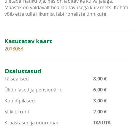
ületada Hatiku oja, mis on läbitav ka kuiva jalaga.
Maastik on valdavalt hea läbitavusega kuiv mets. Kohati
võib ette tulla liikumist läbi roheliste tihnikute.
Kasutatav kaart
2018068
Osalustasud
Täisealised
8.00 €
Üliõpilased ja pensionärid
6.00 €
Kooliõpilased
3.00 €
SI-kiibi rent
2.00 €
8. aastased ja nooremad
TASUTA