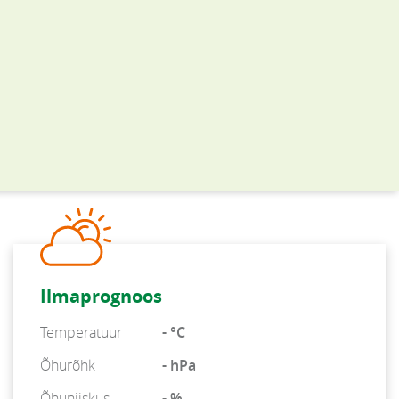
Ilmaprognoos
Temperatuur
- °C
Õhurõhk
- hPa
Õhuniiskus
- %