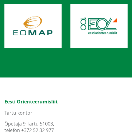
Eesti Orienteerumisliit
Tartu kontor
Õpetaja 9 Tartu 51003,
telefon +372 52 32 977