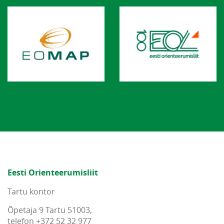
Eesti Orienteerumisliit
Tartu kontor
Õpetaja 9 Tartu 51003,
telefon +372 52 32 977