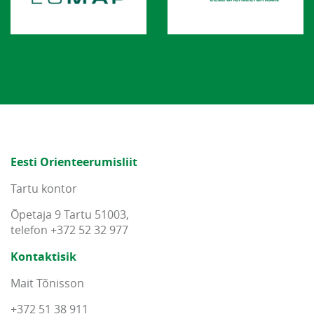
Eesti Orienteerumisliit
Tartu kontor
Õpetaja 9 Tartu 51003,
telefon +372 52 32 977
Kontaktisik
Mait Tõnisson
+372 51 38 911