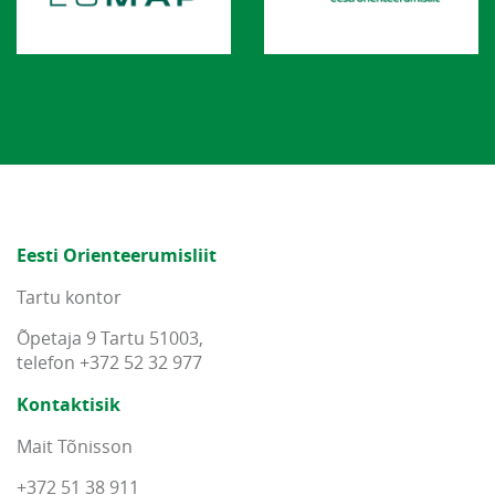
Eesti Orienteerumisliit
Tartu kontor
Õpetaja 9 Tartu 51003,
telefon +372 52 32 977
Kontaktisik
Mait Tõnisson
+372 51 38 911