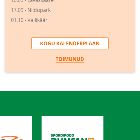
10.09 - Lavassaare
17.09 - Niidupark
01.10 - Vallikäär
KOGU KALENDERPLAAN
TOIMUNUD