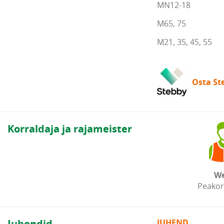
MN12-18
M65, 75
M21, 35, 45, 55
Osta Ste
Korraldaja ja rajameister
We
Peakor
Juhendid
JUHEND