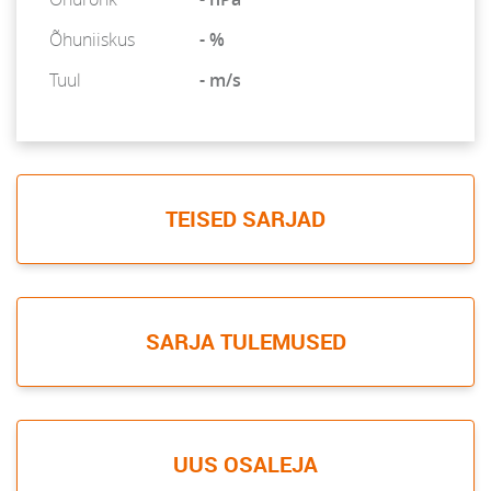
Õhuniiskus
- %
Tuul
- m/s
TEISED SARJAD
SARJA TULEMUSED
UUS OSALEJA