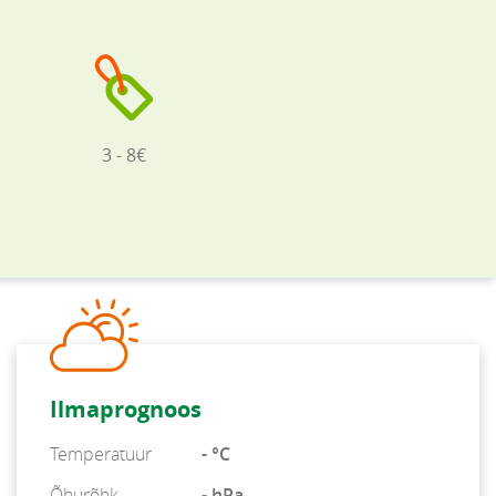
3 - 8€
Ilmaprognoos
Temperatuur
- °C
Õhurõhk
- hPa