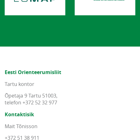
Eesti Orienteerumisliit
Tartu kontor
Õpetaja 9 Tartu 51003,
telefon +372 52 32 977
Kontaktisik
Mait Tõnisson
+372 51 38 911