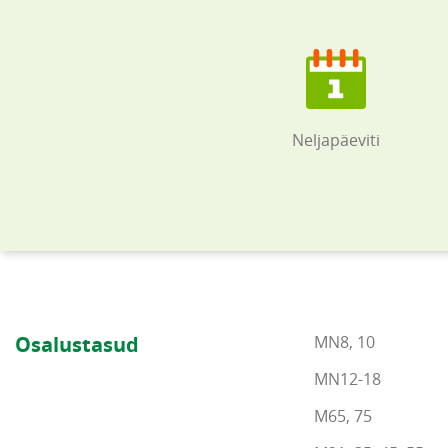
Neljapäeviti
Osalustasud
MN8, 10
MN12-18
M65, 75