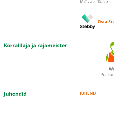
M21, 35, 45, 55
Osta Ste
Korraldaja ja rajameister
We
Peakor
Juhendid
JUHEND