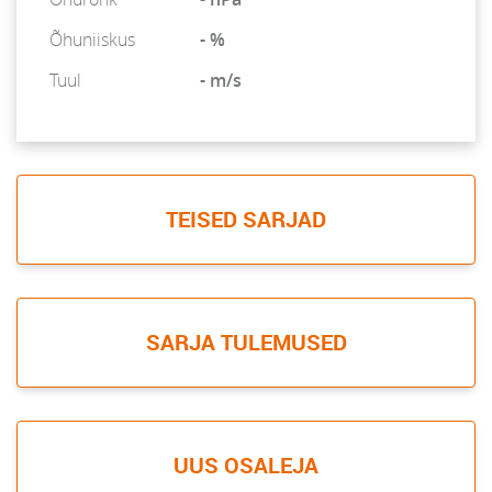
Õhuniiskus
- %
Tuul
- m/s
TEISED SARJAD
SARJA TULEMUSED
UUS OSALEJA