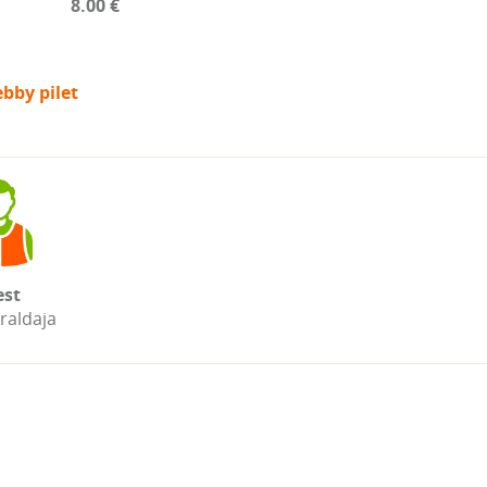
8.00 €
bby pilet
st
raldaja