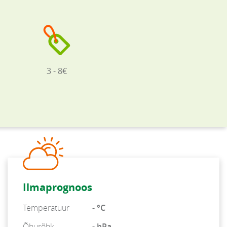
3 - 8€
Ilmaprognoos
Temperatuur
- °C
Õhurõhk
- hPa