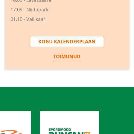
10.09 - Lavassaare
17.09 - Niidupark
01.10 - Vallikäär
KOGU KALENDERPLAAN
TOIMUNUD