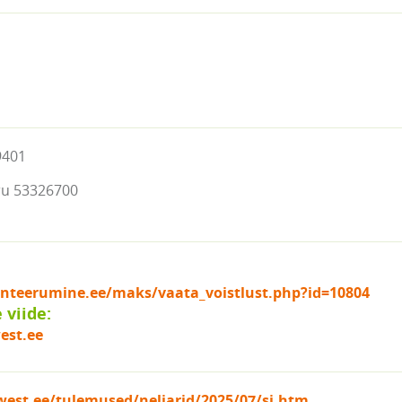
9401
ru 53326700
ienteerumine.ee/maks/vaata_voistlust.php?id=10804
viide:
est.ee
est.ee/tulemused/neljarid/2025/07/si.htm