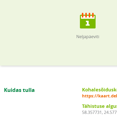
Neljapäeviti
Kuidas tulla
Kohalesõidus
https://kaart.d
Tähistuse algu
58.357731, 24.57