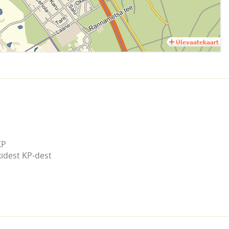
P

kidest KP-dest