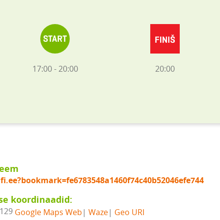
17:00 - 20:00
20:00
keem
elfi.ee?bookmark=fe6783548a1460f74c40b52046efe744
se koordinaadid:
7129
Google Maps Web
|
Waze
|
Geo URI