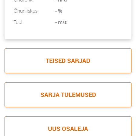
Õhuniiskus
- %
Tuul
- m/s
TEISED SARJAD
SARJA TULEMUSED
UUS OSALEJA