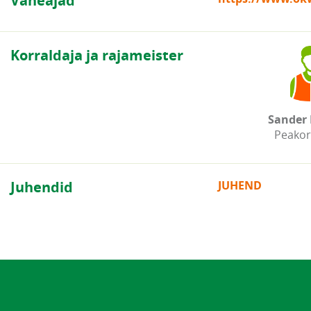
Vaheajad
Korraldaja ja rajameister
Sander 
Peakor
Juhendid
JUHEND