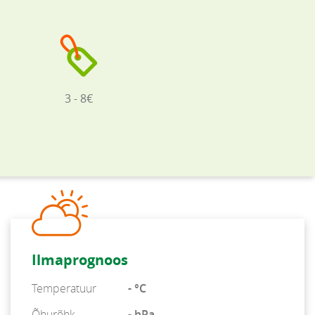
3 - 8€
Ilmaprognoos
Temperatuur
- °C
Õhurõhk
- hPa