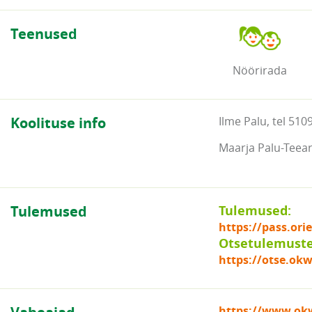
Teenused
Nöörirada
Koolituse info
Ilme Palu, tel 510
Maarja Palu-Teea
Tulemused
Tulemused:
https://pass.or
Otsetulemuste 
https://otse.okw
https://www.okw