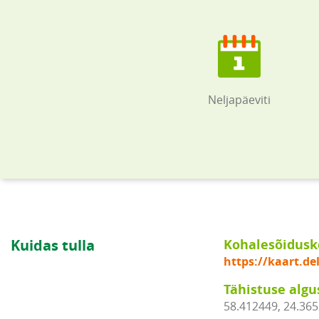
Neljapäeviti
Kuidas tulla
Kohalesõidus
https://kaart.d
Tähistuse algu
58.412449, 24.36