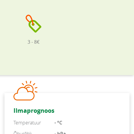
3 - 8€
Ilmaprognoos
Temperatuur
- °C
Õhurõhk
- hPa