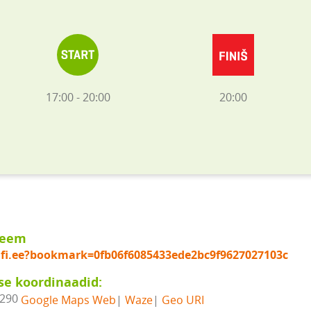
17:00 - 20:00
20:00
keem
elfi.ee?bookmark=0fb06f6085433ede2bc9f9627027103c
se koordinaadid:
5290
Google Maps Web
|
Waze
|
Geo URI