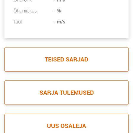
Õhuniiskus
- %
Tuul
- m/s
TEISED SARJAD
SARJA TULEMUSED
UUS OSALEJA