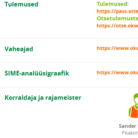
Tulemused
Tulemused:
https://pass.or
Otsetulemuste 
https://otse.okw
Vaheajad
https://www.okw
SIME-analüüsigraafik
https://www.okw
Korraldaja ja rajameister
Sander 
Peakor