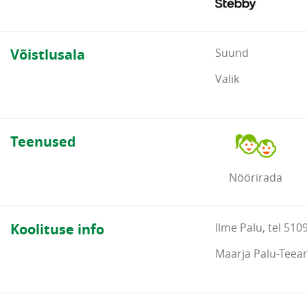
Võistlusala
Suund
Valik
Teenused
Nöörirada
Koolituse info
Ilme Palu, tel 510
Maarja Palu-Teea