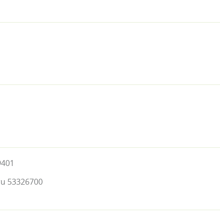
9401
ru 53326700