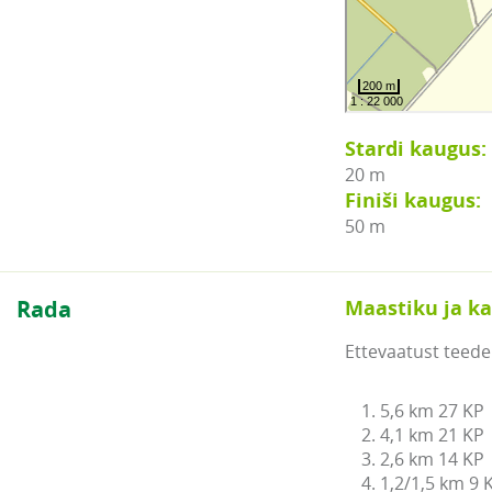
Stardi kaugus:
20 m
Finiši kaugus:
50 m
Rada
Maastiku ja ka
Ettevaatust teede 
1. 5,6 km 27 KP

2. 4,1 km 21 KP

3. 2,6 km 14 KP

4. 1,2/1,5 km 9 K