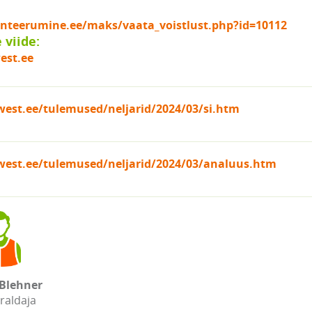
ienteerumine.ee/maks/vaata_voistlust.php?id=10112
viide:
est.ee
est.ee/tulemused/neljarid/2024/03/si.htm
est.ee/tulemused/neljarid/2024/03/analuus.htm
Blehner
raldaja