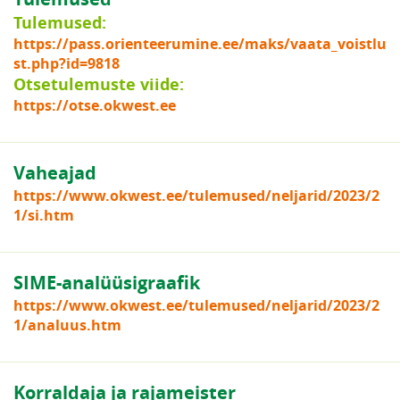
Tulemused:
https://pass.orienteerumine.ee/maks/vaata_voistlu
st.php?id=9818
Otsetulemuste viide:
https://otse.okwest.ee
Vaheajad
https://www.okwest.ee/tulemused/neljarid/2023/2
1/si.htm
SIME-analüüsigraafik
https://www.okwest.ee/tulemused/neljarid/2023/2
1/analuus.htm
Korraldaja ja rajameister