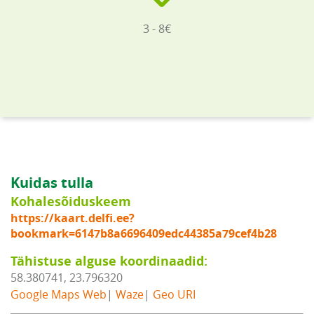
3 - 8€
Kuidas tulla
Kohalesõiduskeem
https://kaart.delfi.ee?
bookmark=6147b8a6696409edc44385a79cef4b28
Tähistuse alguse koordinaadid:
58.380741, 23.796320
Google Maps Web
|
Waze
|
Geo URI