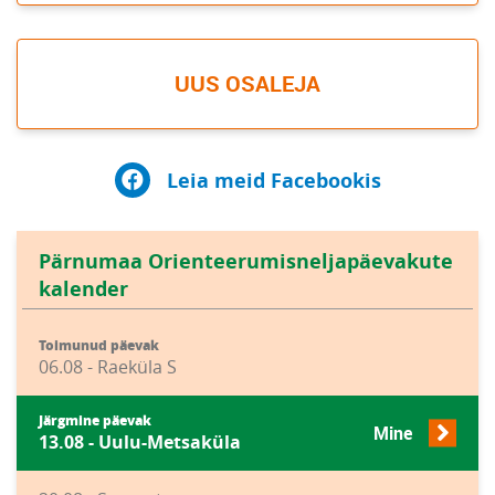
UUS OSALEJA
Leia meid Facebookis
Pärnumaa Orienteerumisneljapäevakute
kalender
Toimunud päevak
06.08 - Raeküla S
Järgmine päevak
Mine
13.08 - Uulu-Metsaküla