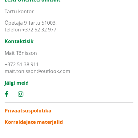
Tartu kontor
Õpetaja 9 Tartu 51003,
telefon +372 52 32 977
Kontaktisik
Mait Tõnisson
+372 51 38 911
mait
.
tonisson
@
outlook
.
com
Jälgi meid
Privaatsuspoliitika
Korraldajate materjalid