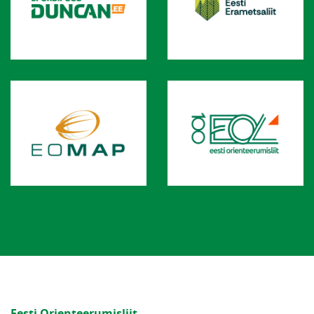
Eesti Orienteerumisliit