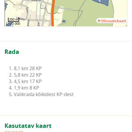
Rada
1. 8,1 km 28 KP

2. 5,8 km 22 KP

3. 4,5 km 17 KP

4. 1,9 km 8 KP

5. Valikrada kõikidest KP-dest
Kasutatav kaart