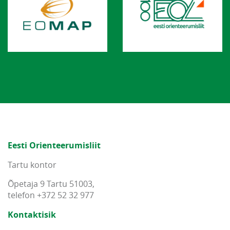
Eesti Orienteerumisliit
Tartu kontor
Õpetaja 9 Tartu 51003,
telefon +372 52 32 977
Kontaktisik