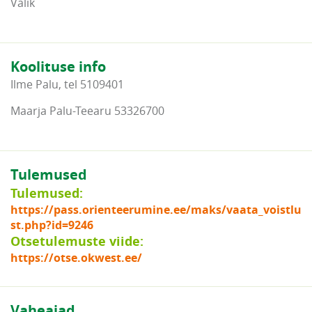
Valik
Koolituse info
Ilme Palu, tel 5109401
Maarja Palu-Teearu 53326700
Tulemused
Tulemused:
https://pass.orienteerumine.ee/maks/vaata_voistlu
st.php?id=9246
Otsetulemuste viide:
https://otse.okwest.ee/
Vaheajad