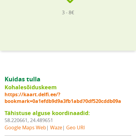
3 - 8€
Kuidas tulla
Kohalesõiduskeem
https://kaart.delfi.ee/?
bookmark=0a1efdb9d9a3fb1abd70df520cddb09a
Tähistuse alguse koordinaadid:
58.220661, 24.489651
Google Maps Web
|
Waze
|
Geo URI