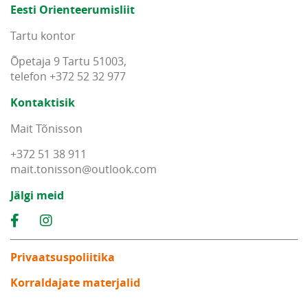
Eesti Orienteerumisliit
Tartu kontor
Õpetaja 9 Tartu 51003,
telefon +372 52 32 977
Kontaktisik
Mait Tõnisson
+372 51 38 911
mait
.
tonisson
@
outlook
.
com
Jälgi meid
Privaatsuspoliitika
Korraldajate materjalid