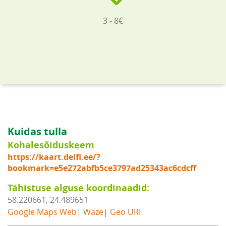
3 - 8€
Kuidas tulla
Kohalesõiduskeem
https://kaart.delfi.ee/?
bookmark=e5e272abfb5ce3797ad25343ac6cdcff
Tähistuse alguse koordinaadid:
58.220661, 24.489651
Google Maps Web
|
Waze
|
Geo URI