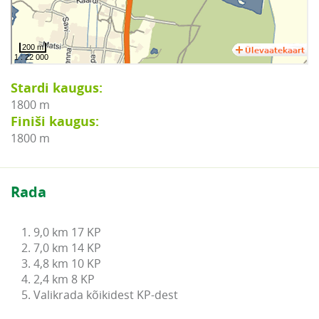
Stardi kaugus:
1800 m
Finiši kaugus:
1800 m
Rada
1. 9,0 km 17 KP

2. 7,0 km 14 KP

3. 4,8 km 10 KP

4. 2,4 km 8 KP

5. Valikrada kõikidest KP-dest