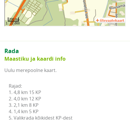
Rada
Maastiku ja kaardi info
Uulu merepoolne kaart.
Rajad:

1. 4,8 km 15 KP

2. 4,0 km 12 KP

3. 2,1 km 8 KP

4. 1,4 km 5 KP

5. Valikrada kõikidest KP-dest