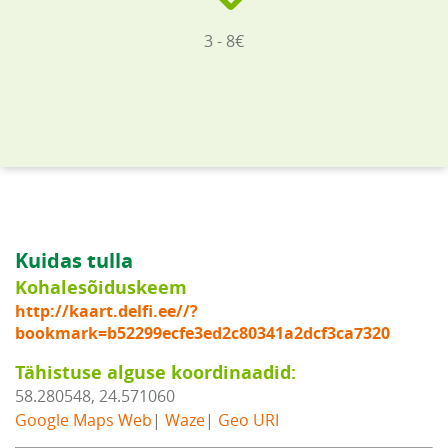
3 - 8€
Kuidas tulla
Kohalesõiduskeem
http://kaart.delfi.ee//?
bookmark=b52299ecfe3ed2c80341a2dcf3ca7320
Tähistuse alguse koordinaadid:
58.280548, 24.571060
Google Maps Web
|
Waze
|
Geo URI