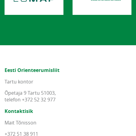
Eesti Orienteerumisliit
Tartu kontor
Õpetaja 9 Tartu 51003,
telefon +372 52 32 977
Kontaktisik
Mait Tõnisson
+372 51 38 911