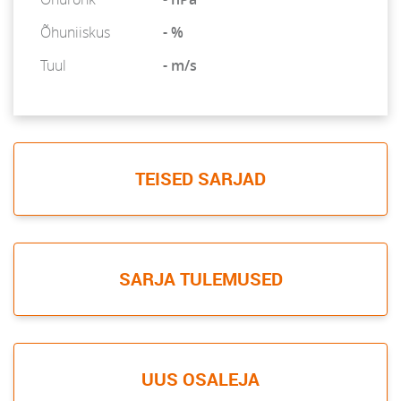
Õhuniiskus
- %
Tuul
- m/s
TEISED SARJAD
SARJA TULEMUSED
UUS OSALEJA