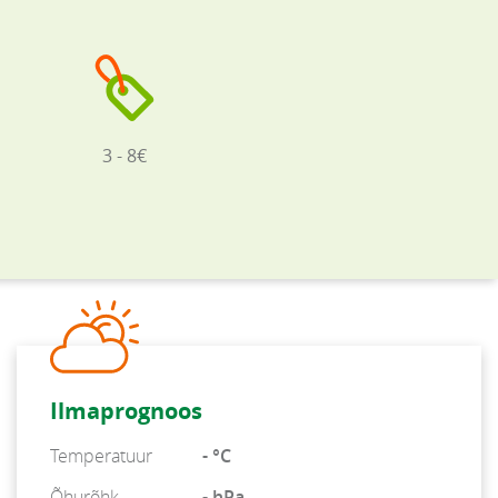
3 - 8€
Ilmaprognoos
Temperatuur
- °C
Õhurõhk
- hPa