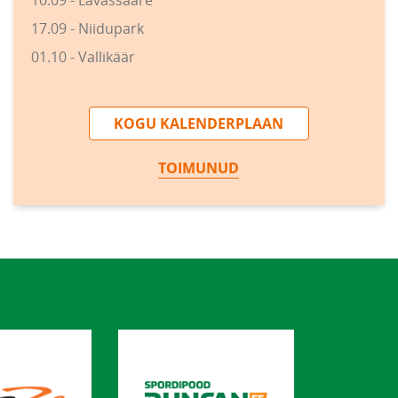
10.09 - Lavassaare
17.09 - Niidupark
01.10 - Vallikäär
KOGU KALENDERPLAAN
TOIMUNUD