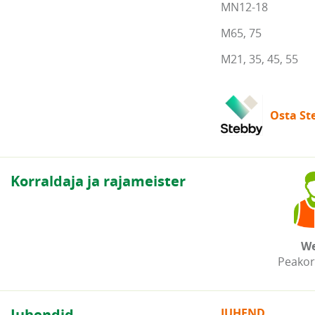
MN12-18
M65, 75
M21, 35, 45, 55
Osta Ste
Korraldaja ja rajameister
We
Peakor
Juhendid
JUHEND