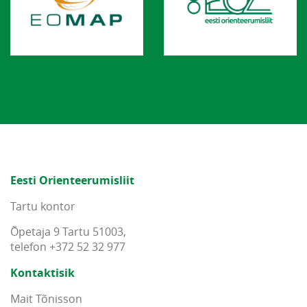
Eesti Orienteerumisliit
Tartu kontor
Õpetaja 9 Tartu 51003,
telefon +372 52 32 977
Kontaktisik
Mait Tõnisson