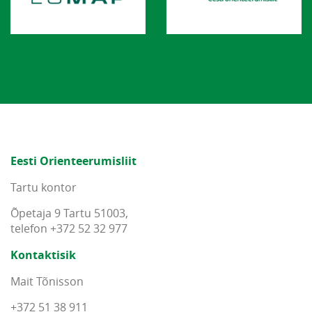
Eesti Orienteerumisliit
Tartu kontor
Õpetaja 9 Tartu 51003,
telefon +372 52 32 977
Kontaktisik
Mait Tõnisson
+372 51 38 911