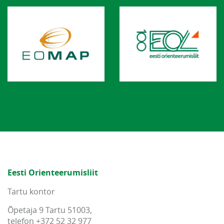
Eesti Orienteerumisliit
Tartu kontor
Õpetaja 9 Tartu 51003,
telefon +372 52 32 977