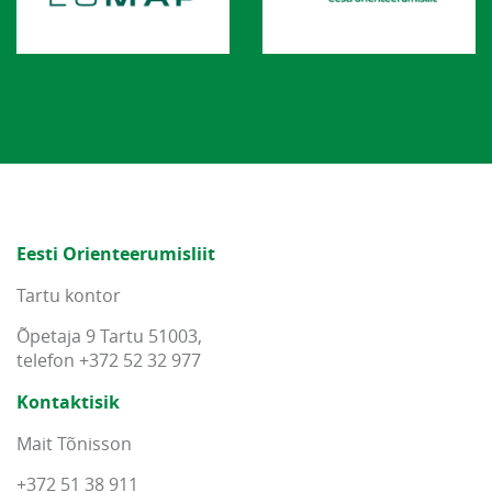
Eesti Orienteerumisliit
Tartu kontor
Õpetaja 9 Tartu 51003,
telefon +372 52 32 977
Kontaktisik
Mait Tõnisson
+372 51 38 911