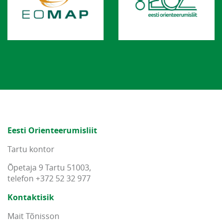
Eesti Orienteerumisliit
Tartu kontor
Õpetaja 9 Tartu 51003,
telefon +372 52 32 977
Kontaktisik
Mait Tõnisson