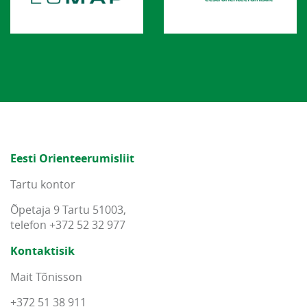
Eesti Orienteerumisliit
Tartu kontor
Õpetaja 9 Tartu 51003,
telefon +372 52 32 977
Kontaktisik
Mait Tõnisson
+372 51 38 911