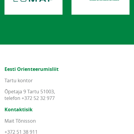
Eesti Orienteerumisliit
Tartu kontor
Õpetaja 9 Tartu 51003,
telefon +372 52 32 977
Kontaktisik
Mait Tõnisson
+372 51 38 911