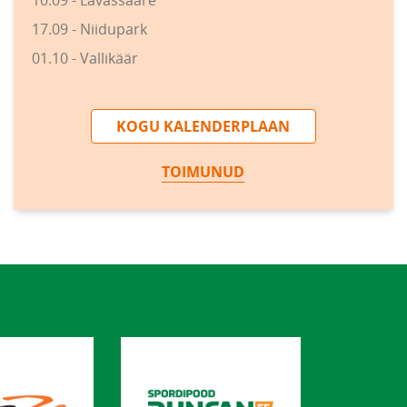
10.09 - Lavassaare
17.09 - Niidupark
01.10 - Vallikäär
KOGU KALENDERPLAAN
TOIMUNUD