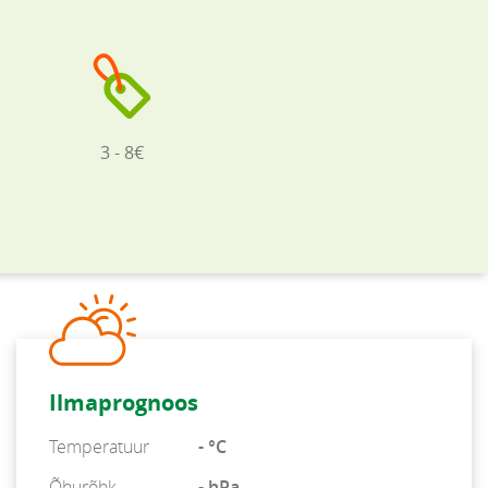
3 - 8€
Ilmaprognoos
Temperatuur
- °C
Õhurõhk
- hPa