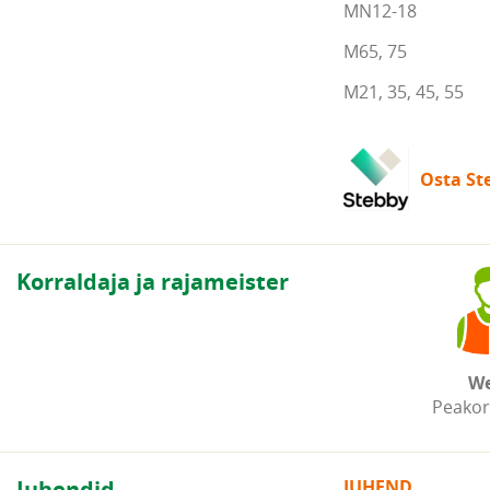
MN12-18
M65, 75
M21, 35, 45, 55
Osta Ste
Korraldaja ja rajameister
We
Peakor
Juhendid
JUHEND