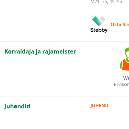
M21, 35, 45, 55
Osta Ste
Korraldaja ja rajameister
We
Peakor
Juhendid
JUHEND