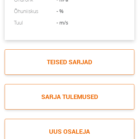
Õhuniiskus
- %
Tuul
- m/s
TEISED SARJAD
SARJA TULEMUSED
UUS OSALEJA