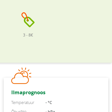
3 - 8€
Ilmaprognoos
Temperatuur
- °C
Õhurõhk
- hPa