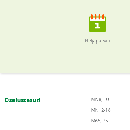
Neljapäeviti
Osalustasud
MN8, 10
MN12-18
M65, 75