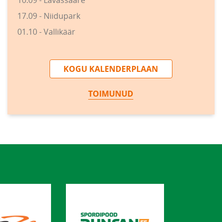
10.09 - Lavassaare
17.09 - Niidupark
01.10 - Vallikäär
KOGU KALENDERPLAAN
TOIMUNUD