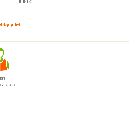
8.00 €
bby pilet
st
raldaja